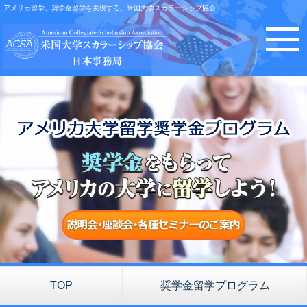
アメリカ留学、奨学金留学を実現する、米国大学スカラーシップ協会
toggle
naviga
TOP
奨学金留学プログラム