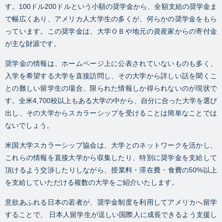
す。100ドル200ドルという小額の奨学金から、全額支給の奨学金ま
で幅広くあり、アメリカ人大学生の多くが、何らかの奨学金をもら
っています。この奨学金は、大学ＯＢや地元の資産家からの寄付金
が主な財源です。
奨学金の情報は、ホームページ上に公表されていないものも多く、
入学を希望する大学を直接訪問し、その大学から詳しい話を聞くこ
との難しい留学生の場合、限られた情報しか得られないのが現状で
す。全米4,700校以上もある大学の中から、自分に合った大学を選び
出し、その大学からスカラーシップを受けることは簡単なことでは
ないでしょう。
米国大学スカラーシップ協会は、大学とのネットワークを活かし、
これらの情報を直接大学から収集したり、特別に奨学金を支給して
頂けるよう交渉したりしながら、授業料・滞在費・食費の50%以上
を支給していただける複数の大学をご紹介いたします。
意欲あふれる日本の若者が、奨学金制度を利用してアメリカへ留学
することで、 日本人留学生が逞しい国際人に成長できるよう支援し